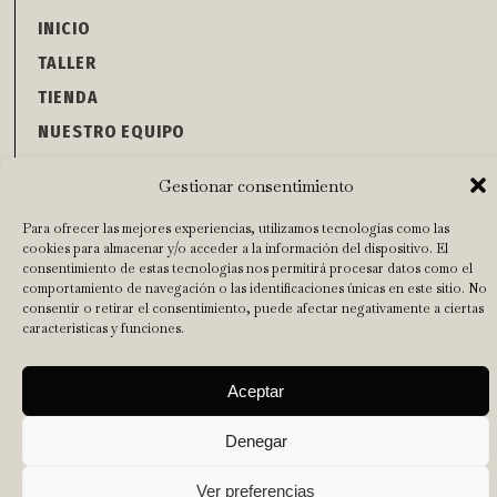
INICIO
TALLER
TIENDA
NUESTRO EQUIPO
CONTACTO
Abrir barra de herramientas
Gestionar consentimiento
Aviso Legal
|
Política de privacidad
|
Política de cookies
|
Términos y
Para ofrecer las mejores experiencias, utilizamos tecnologías como las
condiciones
cookies para almacenar y/o acceder a la información del dispositivo. El
consentimiento de estas tecnologías nos permitirá procesar datos como el
Diseñada por La Barba
comportamiento de navegación o las identificaciones únicas en este sitio. No
consentir o retirar el consentimiento, puede afectar negativamente a ciertas
características y funciones.
Aceptar
Denegar
Ver preferencias