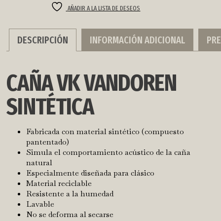
VANDOREN
AÑADIR A LA LISTA DE DESEOS
VK1
cantidad
DESCRIPCIÓN
INFORMACIÓN ADICIONAL
PR
CAÑA VK VANDOREN
SINTÉTICA
Fabricada con material sintético (compuesto
pantentado)
Simula el comportamiento acústico de la caña
natural
Especialmente diseñada para clásico
Material reciclable
Resistente a la humedad
Lavable
No se deforma al secarse