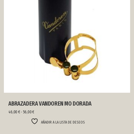
ABRAZADERA VANDOREN MO DORADA
Rango
46,00
€
-
56,00
€
de
precios:
AÑADIR A LA LISTA DE DESEOS
desde
46,00 €