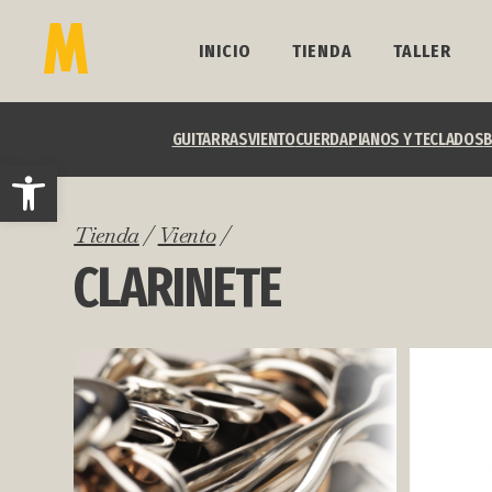
INICIO
TIENDA
TALLER
GUITARRAS
VIENTO
CUERDA
PIANOS Y TECLADOS
B
Abrir barra de herramientas
Tienda
/
Viento
/
CLARINETE