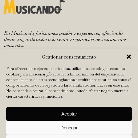
En Musicando, fusionamos pasión y experiencia, ofreciendo
desde 2015 dedicación a la venta y reparación de instrumentos
musicales.
Gestionar consentimiento
INICIO
Para ofrecer las mejores experiencias, utilizamos tecnologías como las
cookies para almacenar y/o acceder a la información del dispositivo. El
TALLER
consentimiento de estas tecnologías nos permitirá procesar datos como el
comportamiento de navegación o las identificaciones únicas en este sitio.
TIENDA
No consentir o retirar el consentimiento, puede afectar negativamente a
NUESTRO EQUIPO
ciertas características y funciones.
CONTACTO
Abrir barra de herramientas
Aceptar
Aviso Legal
|
Política de privacidad
|
Política de cookies
|
Términos y
Denegar
condiciones
Diseñada por La Barba