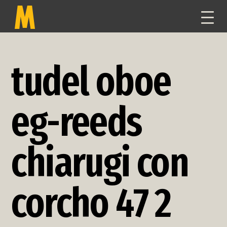
TOGG
NAVI
tudel oboe
eg-reeds
chiarugi con
corcho 47 2