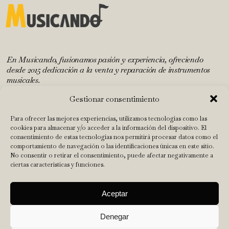
En Musicando, fusionamos pasión y experiencia, ofreciendo
desde 2015 dedicación a la venta y reparación de instrumentos
musicales.
Gestionar consentimiento
INICIO
Para ofrecer las mejores experiencias, utilizamos tecnologías como las
cookies para almacenar y/o acceder a la información del dispositivo. El
TALLER
consentimiento de estas tecnologías nos permitirá procesar datos como el
comportamiento de navegación o las identificaciones únicas en este sitio.
TIENDA
No consentir o retirar el consentimiento, puede afectar negativamente a
NUESTRO EQUIPO
ciertas características y funciones.
CONTACTO
Abrir barra de herramientas
Aceptar
Aviso Legal
|
Política de privacidad
|
Política de cookies
|
Términos y
Denegar
condiciones