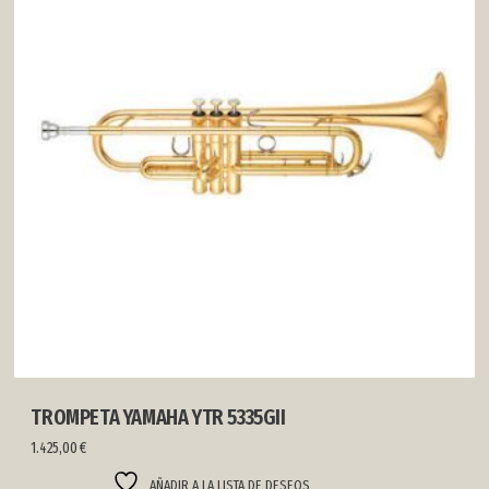
TROMPETA YAMAHA YTR 5335GII
1.425,00
€
AÑADIR A LA LISTA DE DESEOS