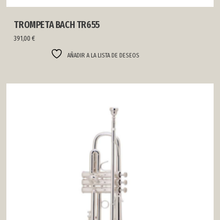
TROMPETA BACH TR655
391,00
€
AÑADIR A LA LISTA DE DESEOS