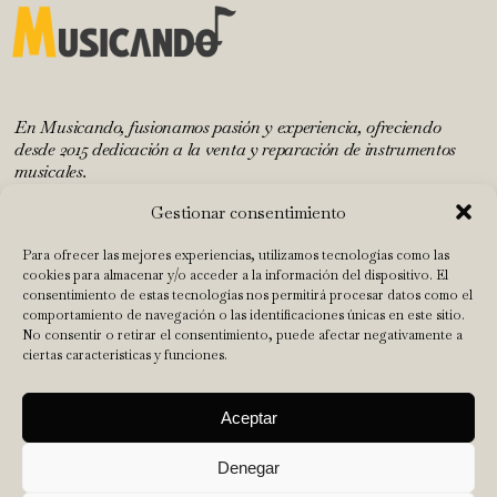
En Musicando, fusionamos pasión y experiencia, ofreciendo
desde 2015 dedicación a la venta y reparación de instrumentos
musicales.
Gestionar consentimiento
INICIO
Para ofrecer las mejores experiencias, utilizamos tecnologías como las
cookies para almacenar y/o acceder a la información del dispositivo. El
TALLER
consentimiento de estas tecnologías nos permitirá procesar datos como el
comportamiento de navegación o las identificaciones únicas en este sitio.
TIENDA
No consentir o retirar el consentimiento, puede afectar negativamente a
NUESTRO EQUIPO
ciertas características y funciones.
CONTACTO
Abrir barra de herramientas
Aceptar
Aviso Legal
|
Política de privacidad
|
Política de cookies
|
Términos y
Denegar
condiciones